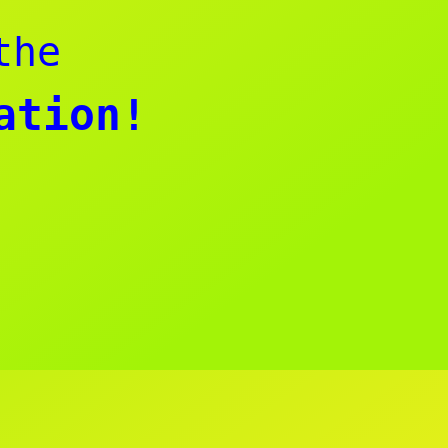
the
ation!