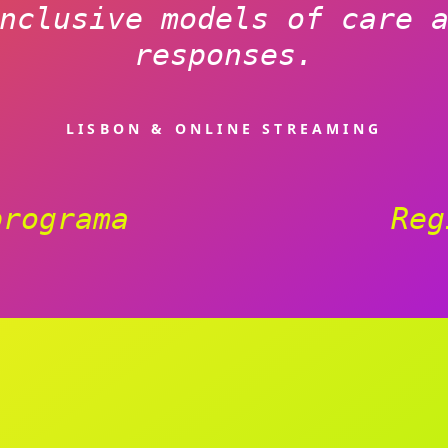
nclusive models of care 
responses.
LISBON & ONLINE STREAMING
programa
Reg