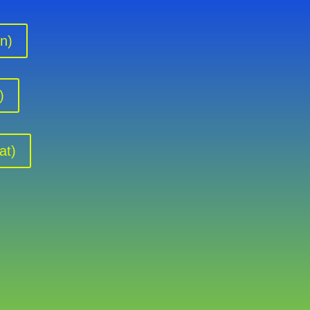
n)
)
at)