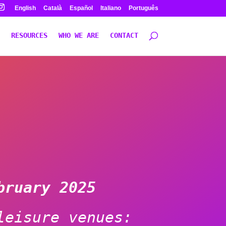
English
Català
Español
Italiano
Português
RESOURCES
WHO WE ARE
CONTACT
bruary 2025
leisure venues: